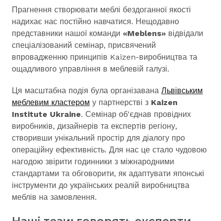
Прагнення створювати меблі бездоганної якості
надихає нас постійно навчатися. Нещодавно
представники нашої команди
«Meblens»
відвідали
спеціалізований семінар, присвячений
впровадженню принципів Kaizen-виробництва та
ощадливого управління в меблевій галузі.
Ця масштабна подія була організавана
Львівським
меблевим кластером
у партнерстві з
Kaizen
Institute Ukraine
. Семінар об'єднав провідних
виробників, дизайнерів та експертів регіону,
створивши унікальний простір для діалогу про
операційну ефективність. Для нас це стало чудовою
нагодою звірити годинники з міжнародними
стандартами та обговорити, як адаптувати японські
інструменти до українських реалій виробництва
меблів на замовлення.