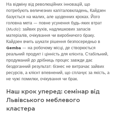
На відміну від революційних інновацій, що
потребують величезних капіталовкладень, Кайдзен
базується на малих, але щоденних кроках. Його
головна мета — повне усунення будь-яких втрат
(
Muda
): зайвих рухів, надлишкових запасів
матеріалів, очікування чи виробничого браку.
Кайдзен вчить шукати рішення безпосередньо в
Gemba
— на робочому місці, де створюється
реальний продукт і цінність для клієнта. Стабільний,
продуманий до дрібниць процес завжди дає
бездоганний результат: бізнес не витрачає зайвих
ресурсів, а клієнт впевнений, що сплачує за якість, а
не чужі помилки, очікування чи брак.
Наш крок уперед: семінар від
Львівського меблевого
кластера