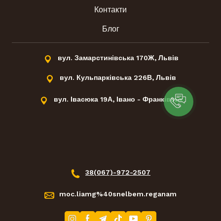
Контакти
Блог
вул. Замарстинівська 170Ж, Львів
вул. Кульпарківська 226В, Львів
вул. Івасюка 19А, Івано - Франківськ
38(067)-972-2507
moc.liamg%40snelbem.reganam