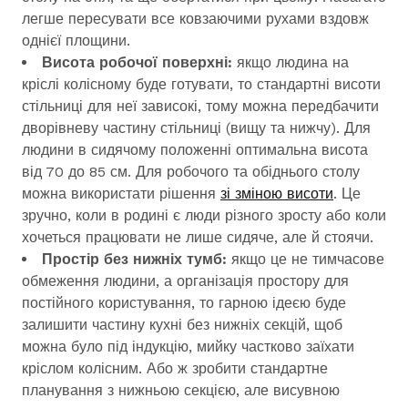
легше пересувати все ковзаючими рухами вздовж
однієї площини.
Висота робочої поверхні:
якщо людина на
кріслі колісному буде готувати, то стандартні висоти
стільниці для неї зависокі, тому можна передбачити
дворівневу частину стільниці (вищу та нижчу). Для
людини в сидячому положенні оптимальна висота
від 70 до 85 см. Для робочого та обіднього столу
можна використати рішення
зі зміною висоти
. Це
зручно, коли в родині є люди різного зросту або коли
хочеться працювати не лише сидяче, але й стоячи.
Простір без нижніх тумб:
якщо це не тимчасове
обмеження людини, а організація простору для
постійного користування, то гарною ідеєю буде
залишити частину кухні без нижніх секцій, щоб
можна було під індукцію, мийку частково заїхати
кріслом колісним. Або ж зробити стандартне
планування з нижньою секцією, але висувною