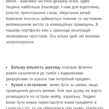
Меблі - важлива частина дизайну оселі, адже
людина найбільше взаємодіє з ним для відпочинку,
роботи, приготування страв, зберігання речей.
Компанія Meblens займається повним та частковим
меблюванням житла та комерційних приміщень. В
нашому портфоліо вже є приклади реалізацій
інклюзивних просторів. Ось кілька ідей, які можемо
запропонувати:
Більшу кількість шухляд:
оскільки фізично
важко нахилитися до тумби з відкривними
дверцятами та шукати там потрібний предмет.
Кухня з островом:
може бути за умови, якщо
приміщення досить велике. Але при цьому не варта
розміщувати на острові мийку, варильну. Людині
може бути важко переставляти важкі предмети зі
столу на стіл, та ще обертатися при цьому. Набагато