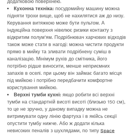
додатковою поверхнею.
Кухонна техніка:
посудомийну машину можна
підняти трохи вище, щоб не нахилятися аж до низу.
Керування витяжкою може бути пультом. А
індукційна поверхня нівелює ризики контакту з
відкритим полум’ям. Подрібнювач харчових відходів
також може стати в нагоді: можна чистити продукти
прямо в мийку та зливати подрібнену суміш в
каналізацію. Мінімум рухів до смітника, його
потрібно рідше виносити, менше неприємних
запахів в оселі. при цьому він займає багато місця
під мийкою і потрібно передбачити комфортне
користування мийкою.
Верхні тумби кухні:
якщо робити всі верхні
тумби на стандартній висоті висоті (близько 150 см),
то це не зручно, у даному випадку можна не
витримувати одну лінію фартуха і в якійсь секції
опустити тумбу нижче. Або ж додати кілька
невисоких пеналів з шухлядами, по типу
Space