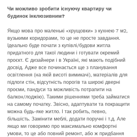
Чи можливо зробити існуючу квартиру чи
будинок інклюзивним?
Якщо мова про маленькі «хрущовки» з кухнею 7 м2,
вузькими коридорами, то це не просте завдання.
Ідеально буде почати з купівлі/будови житла
придатного для такої людини і готувати окремий
проєкт. Є дизайнери і в Україні, які мають подібний
досвід. Адже все починається ще з планування
освітлення (на якій висоті вимикачі), матеріалів для
підлоги стін, відсутність порогів та широкі дверні
проєми, пандуси та можливість потрапити на
балкон/лоджію). Такими рішеннями треба займатися
на самому початку. Звісно, адаптувати та покращити
можна будь-яке житло. І так робить, певно,
більшість. Замінити меблі, додати поручні і т.д. Але
якщо ми говоримо про максимально комфортні
умови, то це або повний ремонт, або ж придбання