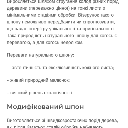
Виробляється шляхом стругання колод різних порід
деревини (переважно цінної) на тонкі листи з
мінімальними стадіями обробки. Візерунок такого
шпону неможливо передбачити чи спрогнозувати,
що надає інтер’єру унікальності та оригінальності.
Така природність натурального шпону для когось є
перевагою, а для когось недоліком.
Переваги натурального шпону:
- автентичність та ексклюзивність кожного листа;
- живий природний малюнок;
- високий рівень екологічності.
Модифікований шпон
Виготовляється зі швидкозростаючих порід дерева,
які після багатьох стадій обробки набувають