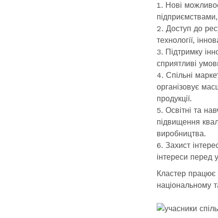
Нові можливос
підприємствами,
Доступ до рес
технології, інно
Підтримку інн
сприятливі умов
Спільні марке
організовує мас
продукції.
Освітні та на
підвищення квалі
виробництва.
Захист інтерес
інтереси перед 
Кластер працює 
національному т