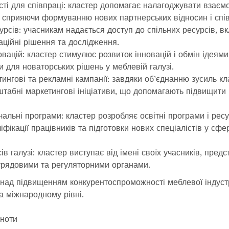
ті для співпраці: кластер допомагає налагоджувати взаєм
 сприяючи формуванню нових партнерських відносин і спів
урсів: учасникам надається доступ до спільних ресурсів, 
ваційні рішення та дослідження.
овацій: кластер стимулює розвиток інновацій і обмін ідеям
и для новаторських рішень у меблевій галузі.
тингові та рекламні кампанії: завдяки об’єднанню зусиль кл
штабні маркетингові ініціативи, що допомагають підвищити 
вчальні програми: кластер розробляє освітні програми і рес
фікації працівників та підготовки нових спеціалістів у сфе
ів галузі: кластер виступає від імені своїх учасників, пред
урядовими та регуляторними органами.
над підвищенням конкурентоспроможності меблевої індуст
а міжнародному рівні.