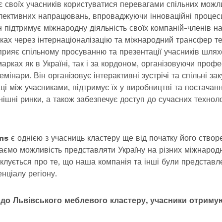
є своїх учасників користуватися перевагами спільних можл
лективних напрацювань, впроваджуючи інноваційні процеси
н підтримує міжнародну діяльність своїх компаній-членів н
ках через інтернаціоналізацію та міжнародний трансфер те
прияє спільному просуванню та презентації учасників шляхо
арках як в Україні, так і за кордоном, організовуючи профе
емінари. Він організовує інтерактивні зустрічі та спільні зак
ці між учасниками, підтримує їх у виробництві та постачанн
нішні ринки, а також забезпечує доступ до сучасних техноло
ns
є однією з учасниць кластеру ще від початку його створ
маємо можливість представляти Україну на різних міжнарод
іклується про те, що наша компанія та інші були представл
нціалу регіону.
до Львівського меблевого кластеру, учасники отриму