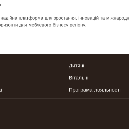
и
 надійна платформа для зростання, інновацій та міжнародн
оризонти для меблевого бізнесу регіону.
Дитячі
Вітальні
і
Програма лояльності