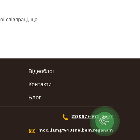
ої співпраці, що
Відеоблог
Контакти
Блог
38(067)-972-2507
moc.liamg%40snelbem.reganam