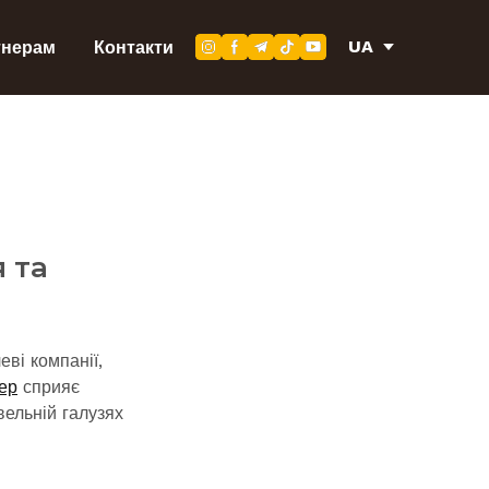
UA
тнерам
Контакти
 та
ві компанії,
ер
сприяє
ельній галузях