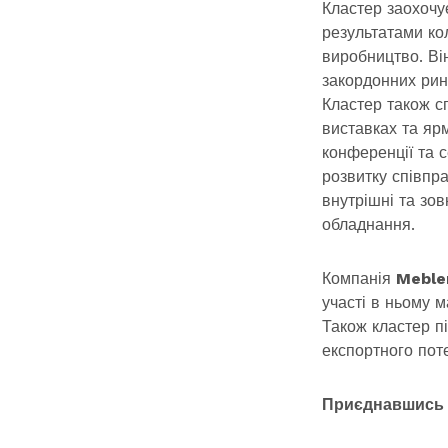
Кластер заохочу
результатами ко
виробництво. Ві
закордонних рин
Кластер також с
виставках та ярм
конференції та с
розвитку співпра
внутрішні та зов
обладнання.
Компанія
Meble
участі в ньому 
Також кластер п
експортного поте
Приєднавшись 