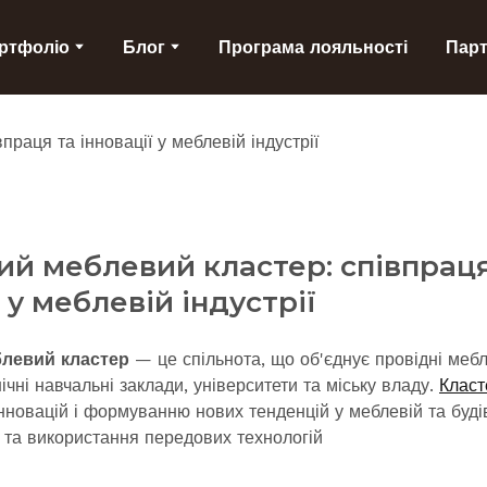
ртфоліо
Блог
Програма лояльності
Пар
ий меблевий кластер: cпівпраця
 у меблевій індустрії
блевий кластер
— це спільнота, що об'єднує провідні мебле
чні навчальні заклади, університети та міську владу.
Класт
новацій і формуванню нових тенденцій у меблевій та будів
 та використання передових технологій