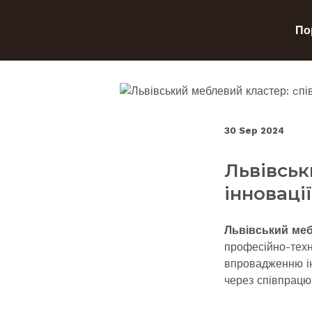
По
30 Sep 2024
Львівськ
інновації
Львівський ме
професійно-техні
впровадженню ін
через співпрацю