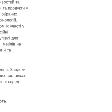
ивостей та
 та продукти у
а обраних
хнологій.
м їх участі у
сійні
упівлі для
і меблів на
гій та
ення. Завдяки
них виставках.
енні серед
ють: