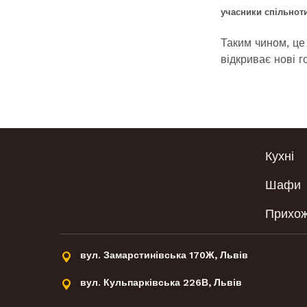
учасники спільнот
Таким чином, це
відкриває нові г
Кухні
Шафи
Прихож
вул. Замарстинівська 170Ж, Львів
вул. Кульпарківська 226В, Львів