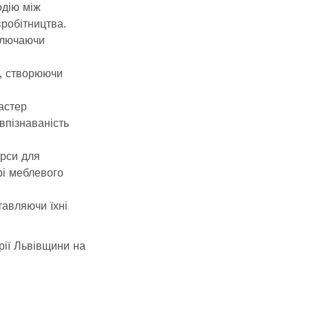
одію між
робітництва.
включаючи
и, створюючи
астер
впізнаваність
урси для
рі меблевого
ставляючи їхні
рії Львівщини на