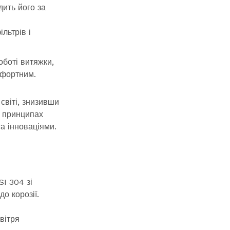
дить його за
льтрів і
боті витяжки,
мфортним.
світі, знизивши
 принципах
а інноваціями.
I 304 зі
о корозії.
вітря