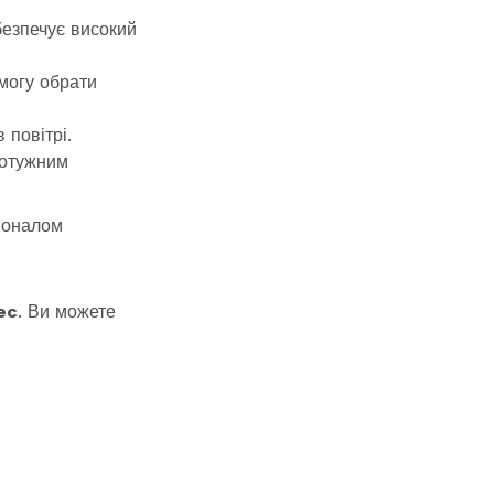
безпечує високий
змогу обрати
 повітрі.
потужним
ціоналом
ec
. Ви можете