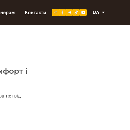
UA
тнерам
Контакти
мфорт і
вітря від