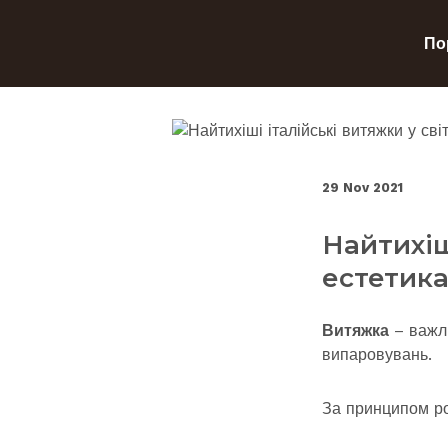
По
29 Nov 2021
Найтихіші
естетика
Витяжка
– важли
випаровувань.
За принципом ро