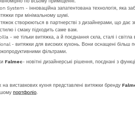
рівномірно по всьому приміщенні.
on System - інноваційна запатентована технологія, яка за
итяжки при мінімальному шумі.
витяжок створюються в партнерстві з дизайнерами, що дає 
стилю і смаку підходить саме вам.
ilia - не тільки витяжка, а й поєднання скла, сталі і світла в
ional - витяжки для високих кухонь. Вони оснащені більш 
окопродуктивними фільтрами.
ки
Falmec
- новітні дизайнерські рішення, поєднані з функ
 на виставкових кухня представлені витяжки бренду
Falm
нашому
портфоліо
.