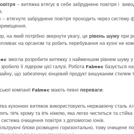
овітря
– витяжка втягує в себе забруднене повітря і виво
я.
я
– втягнуте забруднене повітря проходить через систему фі
приміщення.
 на який потрібно звернути увагу, це
рівень шуму
при ро
впливає на організм та робить перебування на кухні не ко
mec
змогла розробити витяжку з найменшим рівнем шуму у 
зробило її лідером цієї галузі. Робота
Falmec
базується на
изайну, що забезпечує кінцевий продукт вишуканим стилем т
ької компанії
Falmec
мають певні
переваги
:
ва кухонних витяжок використовують нержавіючу сталь AIS
ить 18% хрому та 8% нікелю, яка легко чиститься та стійка д
 система очищення повітря з допомогою іонів.
фільтруючі блоки розміщені горизонтально, тому очищене по