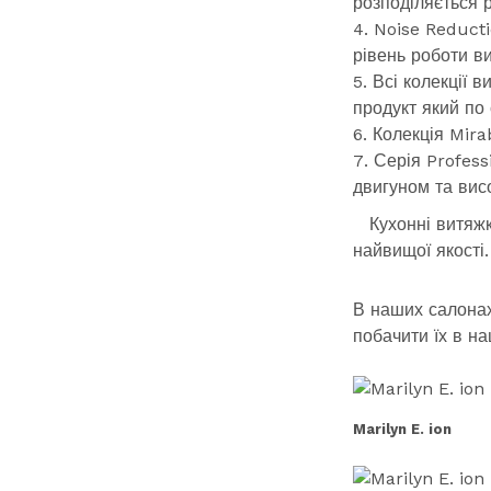
розподіляється 
Noise Reducti
рівень роботи в
Всі колекції 
продукт який по 
Колекція Mirab
Серія Profess
двигуном та вис
Кухонні витяж
найвищої якості.
В наших салонах
побачити їх в 
Marilyn E. ion