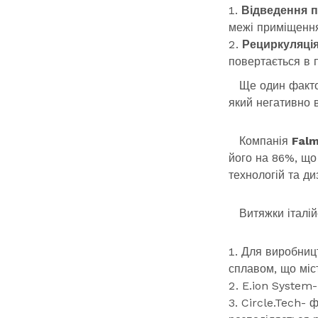
Відведення п
межі приміщенн
Р
ециркуляці
повертається в 
Ще один фактор,
який негативно 
Компанія
Fal
його на 86%, що 
технологій та д
Витяжки італійс
Для виробницт
сплавом, що міст
E.ion System-
Circle.Tech- 