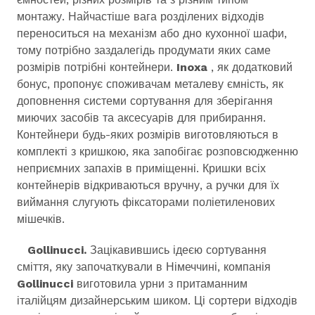
монтажу. Найчастіше вага розділених відходів
переноситься на механізм або дно кухонної шафи,
тому потрібно заздалегідь продумати яких саме
розмірів потрібні контейнери.
Inoxa
, як додатковий
бонус, пропонує споживачам металеву ємність, як
доповнення системи сортування для зберігання
миючих засобів та аксесуарів для прибирання.
Контейнери будь-яких розмірів виготовляються в
комплекті з кришкою, яка запобігає розповсюдженню
неприємних запахів в приміщенні. Кришки всіх
контейнерів відкриваються вручну, а ручки для їх
виймання слугують фіксаторами поліетиленових
мішечків.
Gollinucci.
Зацікавившись ідеєю сортування
сміття, яку започаткували в Німеччині, компанія
Gollinucci
виготовила урни з притаманним
італійцям дизайнерським шиком. Ці сортери відходів