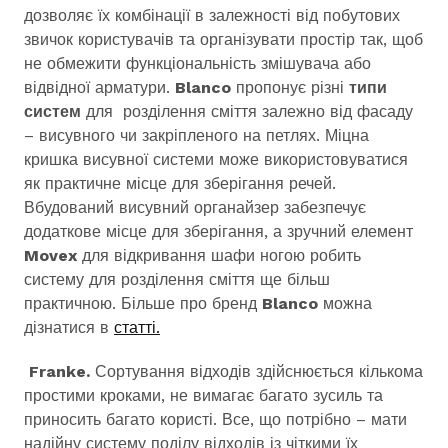
дозволяє їх комбінації в залежності від побутових
звичок користувачів та організувати простір так, щоб
не обмежити функціональність змішувача або
відвідної арматури.
Blanco
пропонує різні
типи
систем
для розділення сміття залежно від фасаду
– висувного чи закріпленого на петлях. Міцна
кришка висувної системи може використовуватися
як практичне місце для зберігання речей.
Вбудований висувний органайзер забезпечує
додаткове місце для зберігання, а зручний елемент
Movex
для відкривання шафи ногою робить
систему для розділення сміття ще більш
практичною. Більше про бренд
Blanco
можна
дізнатися в
статті.
Franke
.
Сортування відходів здійснюється кількома
простими кроками, не вимагає багато зусиль та
приносить багато користі. Все, що потрібно – мати
надійну систему поділу відходів із чіткими їх