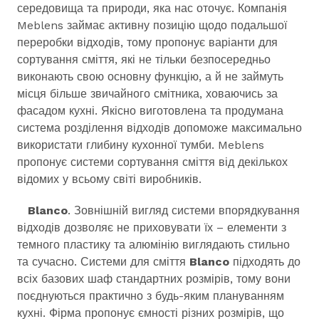
середовища та природи, яка нас оточує. Компанія
Meblens займає активну позицію щодо подальшої
переробки відходів, тому пропонує варіанти для
сортування сміття, які не тільки безпосередньо
виконають свою основну функцію, а й не займуть
місця більше звичайного смітника, ховаючись за
фасадом кухні. Якісно виготовлена та продумана
система розділення відходів допоможе максимально
використати глибину кухонної тумби. Meblens
пропонує системи сортування сміття від декількох
відомих у всьому світі виробників.
B
lanco
. Зовнішній вигляд системи впорядкування
відходів дозволяє не приховувати їх – елементи з
темного пластику та алюмінію виглядають стильно
та сучасно. Системи для сміття
Blanco
підходять до
всіх базових шаф стандартних розмірів, тому вони
поєднуються практично з будь-яким плануванням
кухні. Фірма пропонує ємності різних розмірів, що