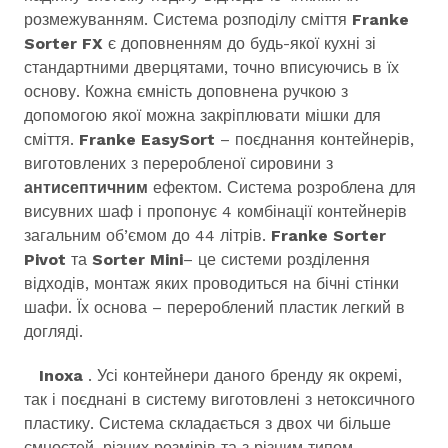
розмежуванням. Система розподілу сміття
Franke
Sorter FX
є доповненням до будь-якої кухні зі
стандартними дверцятами, точно вписуючись в їх
основу. Кожна ємність доповнена ручкою з
допомогою якої можна закріплювати мішки для
сміття.
Franke EasySort
– поєднання контейнерів,
виготовлених з переробленої сировини з
антисептичним
ефектом. Система розроблена для
висувних шаф і пропонує 4 комбінації контейнерів
загальним об’ємом до 44 літрів.
Franke Sorter
Pivot
та
Sorter Mini
– це системи розділення
відходів, монтаж яких проводиться на бічні стінки
шафи. Їх основа – перероблений пластик легкий в
догляді.
Inoxa
. Усі контейнери даного бренду як окремі,
так і поєднані в систему виготовлені з нетоксичного
пластику. Система складається з двох чи більше
ємностей, різних розмірів та з різним типом