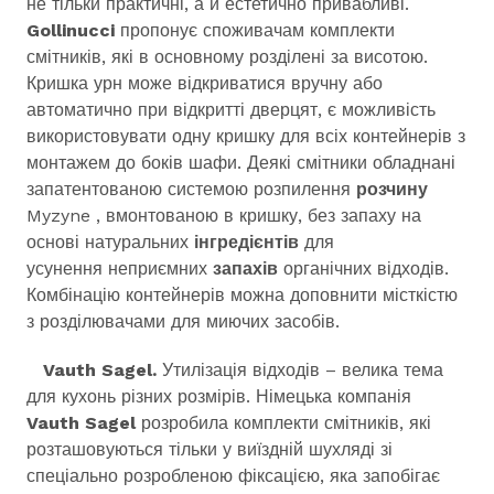
не тільки практичні, а й естетично привабливі.
Gollinucci
пропонує споживачам комплекти
смітників, які в основному розділені за висотою.
Кришка урн може відкриватися вручну або
автоматично при відкритті дверцят, є можливість
використовувати одну кришку для всіх контейнерів з
монтажем до боків шафи. Деякі смітники обладнані
запатентованою системою розпилення
розчину
Myzyne , вмонтованою в кришку, без запаху на
основі натуральних
інгредієнтів
для
усунення неприємних
запахів
органічних відходів.
Комбінацію контейнерів можна доповнити місткістю
з розділювачами для миючих засобів.
Vauth Sagel
.
Утилізація відходів – велика тема
для кухонь різних розмірів. Німецька компанія
Vauth Sagel
розробила комплекти смітників, які
розташовуються тільки у виїздній шухляді зі
спеціально розробленою фіксацією, яка запобігає