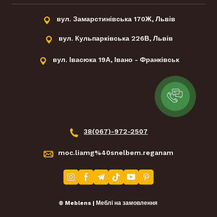
вул. Замарстинівська 170Ж, Львів
вул. Кульпарківська 226В, Львів
вул. Івасюка 19А, Івано - Франківськ
38(067)-972-2507
moc.liamg%40snelbem.reganam
© Meblens | Меблі на замовлення