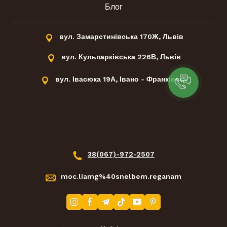
Блог
вул. Замарстинівська 170Ж, Львів
вул. Кульпарківська 226В, Львів
вул. Івасюка 19А, Івано - Франківськ
38(067)-972-2507
moc.liamg%40snelbem.reganam