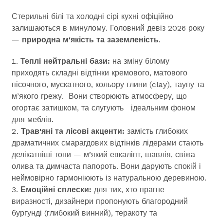
Стерильні білі та холодні сірі кухні офіційно
залишаються в минулому. Головний девіз 2026 року
—
природна м'якість та заземленість
.
Теплі нейтральні бази:
на зміну білому
приходять складні відтінки кремового, матового
пісочного, мускатного, кольору глини (clay), таупу та
м’якого грежу. Вони створюють атмосферу, що
огортає затишком, та слугують ідеальним фоном
для меблів.
Трав'яні та лісові акценти:
замість глибоких
драматичних смарагдових відтінків лідерами стають
делікатніші тони — м’який евкаліпт, шавлія, свіжа
олива та димчаста папороть. Вони дарують спокій і
неймовірно гармоніюють із натуральною деревиною.
Емоційні сплески:
для тих, хто прагне
виразності, дизайнери пропонують благородний
бургунді (глибокий винний), теракоту та