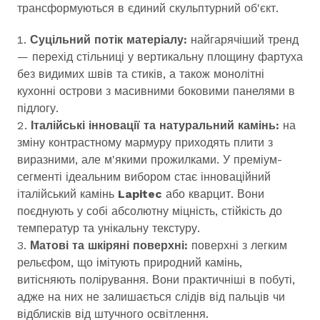
трансформуються в єдиний скульптурний об'єкт.
Суцільний потік матеріалу:
найгарячіший тренд
— перехід стільниці у вертикальну площину фартуха
без видимих швів та стиків, а також монолітні
кухонні острови з масивними боковими панелями в
підлогу.
Італійські інновації та натуральний камінь:
на
зміну контрастному мармуру приходять плити з
виразними, але м'якими прожилками. У преміум-
сегменті ідеальним вибором стає інноваційний
італійський камінь
Lapitec
або кварцит. Вони
поєднують у собі абсолютну міцність, стійкість до
температур та унікальну текстуру.
Матові та шкіряні поверхні:
поверхні з легким
рельєфом, що імітують природний камінь,
витісняють полірування. Вони практичніші в побуті,
адже на них не залишається слідів від пальців чи
відблисків від штучного освітлення.