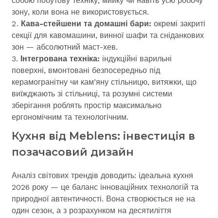
собою побутову техніку, мийку чи навіть усю робочу
зону, коли вона не використовується.
Кава-стейшени та домашні бари:
окремі закриті
секції для кавомашини, винної шафи та сніданкових
зон — абсолютний маст-хев.
Інтегрована техніка:
індукційні варильні
поверхні, вмонтовані безпосередньо під
керамогранітну чи кам’яну стільницю, витяжки, що
виїжджають зі стільниці, та розумні системи
зберігання роблять простір максимально
ергономічним та технологічним.
Кухня від Meblens: інвестиція в
позачасовий дизайн
Аналіз світових трендів доводить: ідеальна кухня
2026 року — це баланс інноваційних технологій та
природної автентичності. Вона створюється не на
один сезон, а з розрахунком на десятиліття