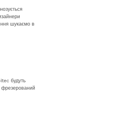
гнозується
Дизайнери
ення шукаємо в
itec будуть
, фрезерований