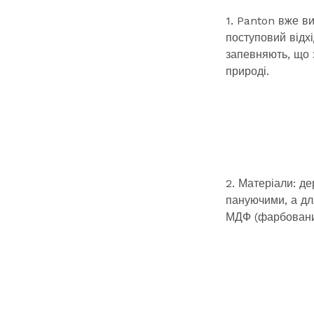
1. Panton вже ви
поступовий відхі
запевняють, що 
природі.
2. Матеріали: де
пануючими, а дл
МДФ (фарбований