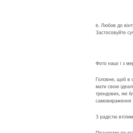
6. Любов до він
Застосовуйте суч
Фото наші і з ме
Головне, щоб в 
мати свою ідеал
трендових, які б
самовираження та
З радістю втіли
Працюємо по всій