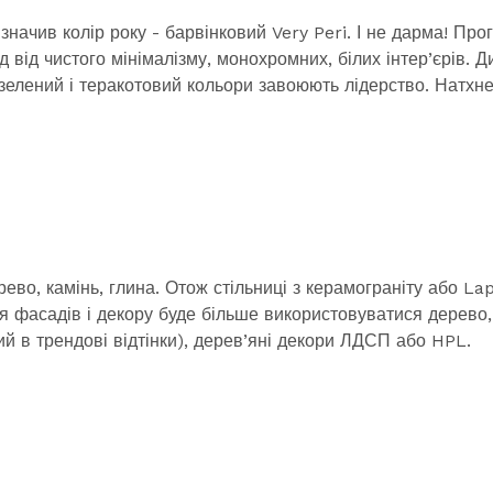
значив колір року - барвінковий Very Peri. І не дарма! Про
д від чистого мінімалізму, монохромних, білих інтер’єрів. 
зелений і теракотовий кольори завоюють лідерство. Натхн
рево, камінь, глина. Отож стільниці з керамограніту або Lap
я фасадів і декору буде більше використовуватися дерево
 в трендові відтінки), дерев’яні декори ЛДСП або HPL.