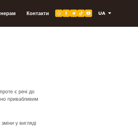
UA
тнерам
Контакти
проте є речі до
ично привабливим
 зміни у вигляді