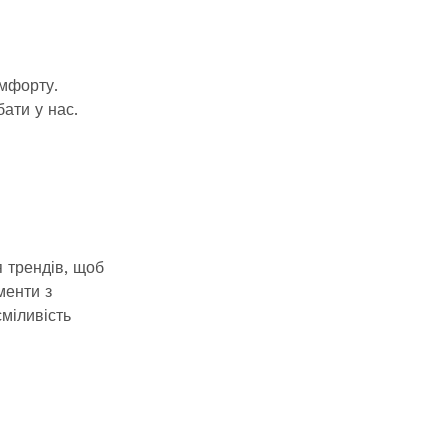
омфорту.
бати у нас.
 трендів, щоб
менти з
сміливість