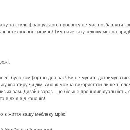
тажу та стиль французького провансу не має позбавляти к
асні технології сміливо! Тим паче таку техніку можна прид
режі.
оселі було комфортно для вас! Ви не мусите дотримуватися
ьну квартиру чи дім! Або ж можна використати лише ті еле
лизькі вам. Дизайн зараз - це більше про індивідуальність, 
 відхід від канонів!
мо в життя вашу меблеву мрію!
 Україні і за її межами!