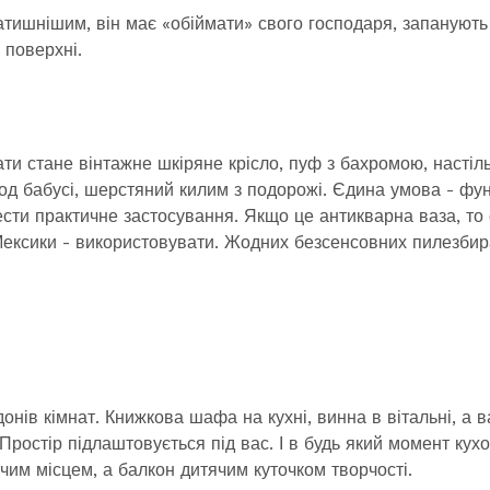
атишнішим, він має «обіймати» свого господаря, запанують 
 поверхні.
ати стане вінтажне шкіряне крісло, пуф з бахромою, настіл
мод бабусі, шерстяний килим з подорожі. Єдина умова - фун
ести практичне застосування. Якщо це антикварна ваза, то 
з Мексики - використовувати. Жодних безсенсовних пилезбир
онів кімнат. Книжкова шафа на кухні, винна в вітальні, а 
 Простір підлаштовується під вас. І в будь який момент кух
чим місцем, а балкон дитячим куточком творчості.