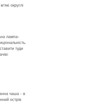
м’які округлі
ьна лампа-
кціональність.
ставити туди
ачів!
ванна чаша - в
онний острів