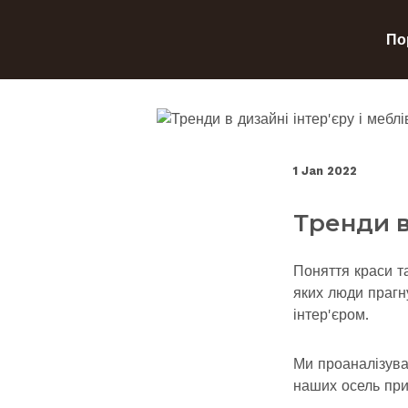
По
1 Jan 2022
Тренди в
Поняття краси та
яких люди прагн
інтер'єром.
Ми проаналізувал
наших осель при