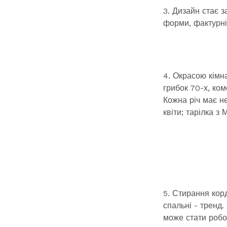
3. Дизайн стає з
форми, фактурні
4. Окрасою кімн
грибок 70-х, ко
Кожна річ має н
квіти; тарілка 
5. Стирання корд
спальні - тренд.
може стати робо