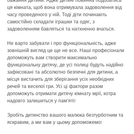
бажання дитини. Адже дитині повинна подобатись
ця кімната, щоб вона отримувала задоволення від
часу проведеного у ній. Тоді діти починають
самостійно складати іграшки та одяг, з
задоволенням бавляться та натхненно вчаться.
Не варто забувати і про функціональність, адже
зовнішній вигляд це ще не все. Наші професіонали
допоможуть вам створити максимально
функціональну дитячу, де усі полиці будуть надійно
зафіксовані та абсолютно безпечні для дитини, а
місця вистачить для зберігання усіх необхідних
речей та веселої гри. Усі ці фактори разом
допоможуть отримати дитячу кімнату мрії, котра
надовго залишиться у пам’яті!
Зробіть дитинство вашого малюка безтурботним та
яскравим, а ми вам у цьому допоможемо!