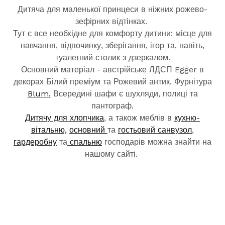
Дитяча для маленької принцеси в ніжних рожево-
зефірних відтінках.
Тут є все необхідне для комфорту дитини: місце для
навчання, відпочинку, зберігання, ігор та, навіть,
туалетний столик з дзеркалом.
Основний матеріал - австрійське ЛДСП Egger в
декорах Білий преміум та Рожевий антик. Фурнітура
Blum.
Всередині шафи є шухляди, полиці та
пантограф.
Дитячу для хлопчика
, а також меблів в
кухню-
вітальню,
основний
та
гостьовий санвузол
,
гардеробну
та
спальню
господарів можна знайти на
нашому сайті.