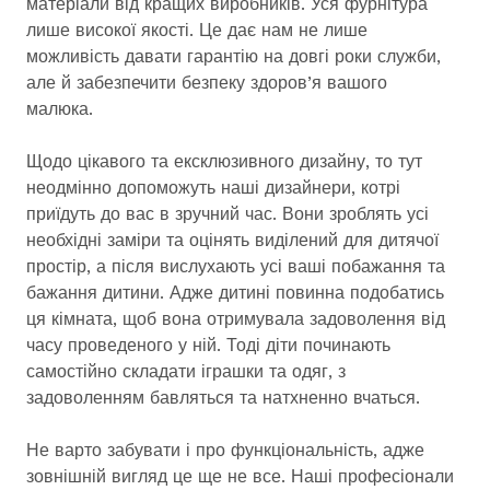
матеріали від кращих виробників. Уся фурнітура
лише високої якості. Це дає нам не лише
можливість давати гарантію на довгі роки служби,
але й забезпечити безпеку здоров’я вашого
малюка.
Щодо цікавого та ексклюзивного дизайну, то тут
неодмінно допоможуть наші дизайнери, котрі
приїдуть до вас в зручний час. Вони зроблять усі
необхідні заміри та оцінять виділений для дитячої
простір, а після вислухають усі ваші побажання та
бажання дитини. Адже дитині повинна подобатись
ця кімната, щоб вона отримувала задоволення від
часу проведеного у ній. Тоді діти починають
самостійно складати іграшки та одяг, з
задоволенням бавляться та натхненно вчаться.
Не варто забувати і про функціональність, адже
зовнішній вигляд це ще не все. Наші професіонали