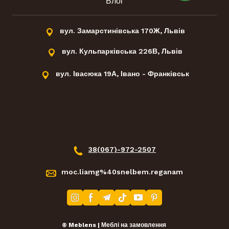
Блог
вул. Замарстинівська 170Ж, Львів
вул. Кульпарківська 226В, Львів
вул. Івасюка 19А, Івано - Франківськ
38(067)-972-2507
moc.liamg%40snelbem.reganam
© Meblens | Меблі на замовлення