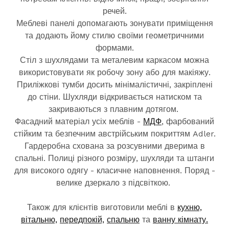
речей.
Меблеві панелі допомагають зонувати приміщення
та додають йому стилю своїми геометричними
формами.
Стіл з шухлядами та металевим каркасом можна
використовувати як робочу зону або для макіяжу.
Приліжкові тумби досить мінімалістичні, закріплені
до стіни. Шухляди відкривається натиском та
закриваються з плавним дотягом.
Фасадний матеріал усіх меблів -
МДФ
, фарбований
стійким та безпечним австрійським покриттям Adler.
Гардеробна схована за розсувними дверима в
спальні. Полиці різного розміру, шухляди та штанги
для високого одягу - класичне наповнення. Поряд -
велике дзеркало з підсвіткою.
Також для клієнтів виготовили меблі в
кухню,
вітальню,
передпокій,
спальню
та
ванну кімнату.