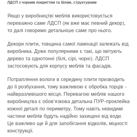
ЛДСП з чорним покриттям та білим, структурним
Якщо у виробництві меблів використовується
переважно саме ЛДСП (як вже має певний декор),
то далі говоримо детальніше саме про нього.
Декори плити, товщина самої ламінації залежать від
виробника. Дуже популярними є такі, що імітують
дерево та однотонні (білі, сірі, чорні). ЛДСП
застосовують для корпусу меблів та фасадів.
Потрапляння вологи в середину плити призводить
до її розбухання, тому важливою є обробка торців -
найвразливішого місця. Перевагою меблів нашого
виробництва є обов'язкова детальна ПУР-проклейка
кожної деталі по периметру. Тому навіть невидимі
частини меблів будуть надійно захищені від води.
Це важливо ще й для запобігання відколів, міцності
конструкції.