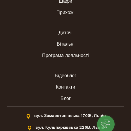
Шафи
виробництво, яке дозволяє самостійно виготовляти
будь-які деталі меблів і звертатися до підрядників
Прихожі
лише у виключних випадках.
Звертайтесь до нас і наші спеціалісти перетворять
Дитячі
вашу кухню на улюблене місце в оселі!
Вітальні
Програма лояльності
Відеоблог
Контакти
Блог
вул. Замарстинівська 170Ж, Львів
вул. Кульпарківська 226В, Львів