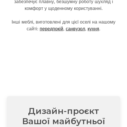
забезпечує плавну, безшумну роботу шухляд і
комфорт у щоденному користуванні.
Інші меблі, виготовлені для цієї оселі на нашому
сайті:
передпокій
,
санвузол
,
кухня
.
Дизайн-проєкт
Вашої майбутньої