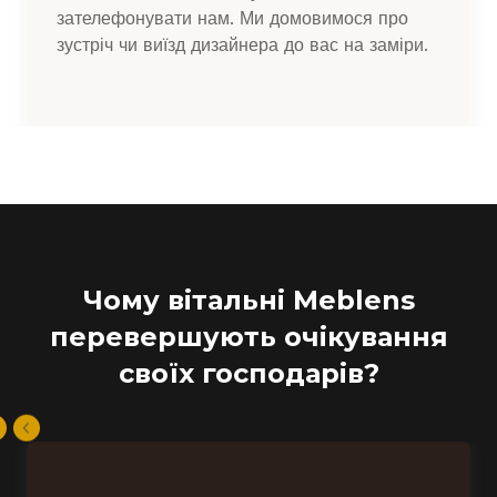
зателефонувати нам. Ми домовимося про
зустріч чи виїзд дизайнера до вас на заміри.
Чому вітальні Meblens
перевершують очікування
своїх господарів?