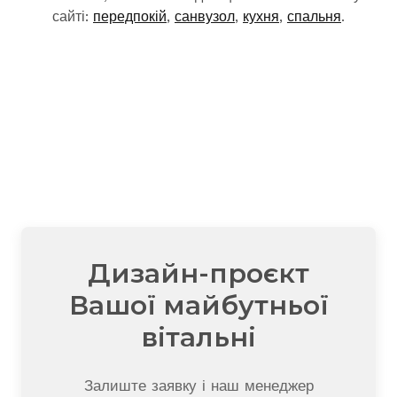
сайті:
передпокій
,
санвузол
,
кухня
,
спальня
.
Дизайн-проєкт
Вашої майбутньої
вітальні
Залиште заявку і наш менеджер