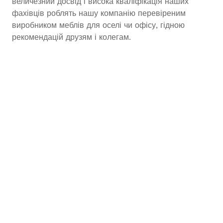
величезний досвід і висока кваліфікація наших
фахівців роблять нашу компанію перевіреним
виробником меблів для оселі чи офісу, гідною
рекомендацій друзям і колегам.