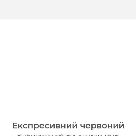
Експресивний червоний
На фото можна побачити дві кімнати, які ми