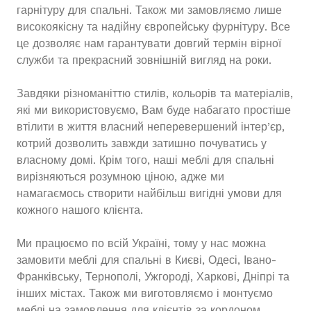
гарнітуру для спальні. Також ми замовляємо лише
високоякісну та надійну європейську фурнітуру. Все
це дозволяє нам гарантувати довгий термін вірної
служби та прекрасний зовнішній вигляд на роки.
Завдяки різноманіттю стилів, кольорів та матеріалів,
які ми використовуємо, Вам буде набагато простіше
втілити в життя власний неперевершений інтер’єр,
котрий дозволить завжди затишно почуватись у
власному домі. Крім того, наші меблі для спальні
вирізняються розумною ціною, адже ми
намагаємось створити найбільш вигідні умови для
кожного нашого клієнта.
Ми працюємо по всій Україні, тому у нас можна
замовити меблі для спальні в Києві, Одесі, Івано-
Франківську, Тернополі, Ужгороді, Харкові, Дніпрі та
інших містах. Також ми виготовляємо і монтуємо
меблі на замовлення для клієнтів за кордоном.