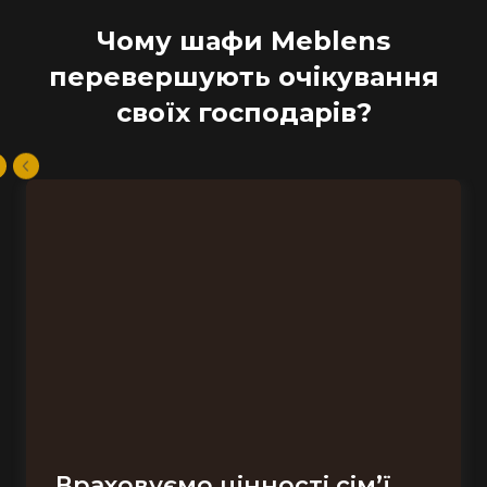
Чому шафи Meblens
перевершують очікування
своїх господарів?
Враховуємо цінності сім’ї