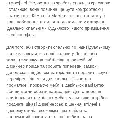
атмосфері. Недостатньо зробити спальню красивою
і стильною, вона повинна ще бути комфортною і
практичною. Компанія Meblens готова втілити усі
ваші побажання в життя та допомогти у створенні
ідеальної спальні чи будь-якого іншого приміщення
оселі чи офісу.
Для того, аби створити спальню по індивідуальному
проєкту завітайте в наші салони у Львові або
залиште заявку на сайті. Наш професійний
дизайнер приїде та зробить попередні заміри,
допоможе з підбором матеріалів та порадить зручні
перевірені рішення для спальні. Також він
промалює і прорахує меблі в декількох варіантах,
аби ви могли обрати найкращий. Для створення
оригінальних та якісних меблів у спальню потрібно
поєднати цікаві дизайнерські рішення, втілені в
єдиному стилі, високоякісні матеріали та
продуманий конструктив, що і робить наша