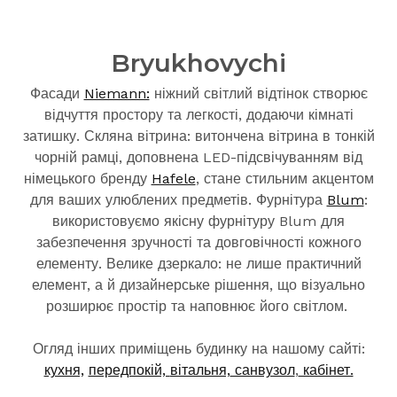
Bryukhovychi
Фасади
Niemann:
ніжний світлий відтінок створює
відчуття простору та легкості, додаючи кімнаті
затишку. Скляна вітрина: витончена вітрина в тонкій
чорній рамці, доповнена LED-підсвічуванням від
німецького бренду
Hafele
, стане стильним акцентом
для ваших улюблених предметів. Фурнітура
Blum
:
використовуємо якісну фурнітуру Blum для
забезпечення зручності та довговічності кожного
елементу. Велике дзеркало: не лише практичний
елемент, а й дизайнерське рішення, що візуально
розширює простір та наповнює його світлом.
Огляд інших приміщень будинку на нашому сайті:
кухня,
передпокій,
вітальня,
санвузол
,
кабінет.