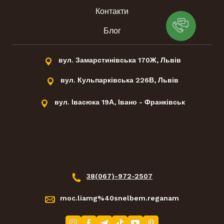
Контакти
Блог
вул. Замарстинівська 170Ж, Львів
вул. Кульпарківська 226В, Львів
вул. Івасюка 19А, Івано - Франківськ
38(067)-972-2507
moc.liamg%40snelbem.reganam