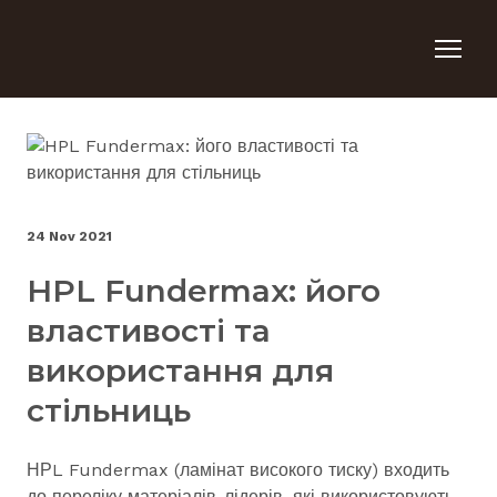
24 Nov 2021
HPL Fundermax: його
властивості та
використання для
стільниць
НРL Fundermax (ламінат високого тиску) входить
до переліку матеріалів-лідерів, які використовують