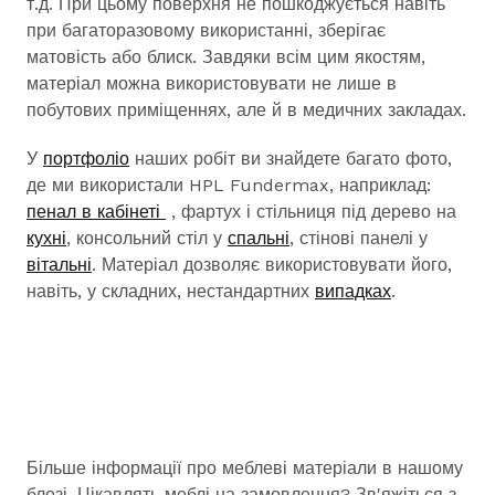
т.д. При цьому поверхня не пошкоджується навіть
при багаторазовому використанні, зберігає
матовість або блиск. Завдяки всім цим якостям,
матеріал можна використовувати не лише в
побутових приміщеннях, але й в медичних закладах.
У
портфоліо
наших робіт ви знайдете багато фото,
де ми використали HPL Fundermax, наприклад:
пенал в кабінеті
, фартух і стільниця під дерево на
кухні
, консольний стіл у
спальні
, стінові панелі у
вітальні
. Матеріал дозволяє використовувати його,
навіть, у складних, нестандартних
випадках
.
Більше інформації про меблеві матеріали в нашому
блозі. Цікавлять меблі на замовлення? Зв'яжіться з