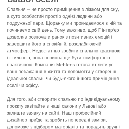
Спальня – не просто приміщення з ліжком для сну,
а суто особистий простір однієї людини або
подружньої пари. Щоранку ми прокидаємося в ній та
починаємо свій день. Тому важливо, щоб її інтер'єр
дозволяв розпочати ранок з позитивних емоцій і
завершити його в спокійній, розслаблюючій
атмосфері. Недостатньо зробити спальню красивою
і стильною, вона повинна ще бути комфортною і
практичною. Компанія Meblens готова втілити усі
ваші побажання в життя та допомогти у створенні
ідеальної спальні чи будь-якого іншого приміщення
оселі чи офісу.
Для того, аби створити спальню по індивідуальному
проєкту завітайте в наші салони у Львові або
залиште заявку на сайті. Наш професійний
дизайнер приїде та зробить попередні заміри,
допоможе з підбором матеріалів та порадить зручні