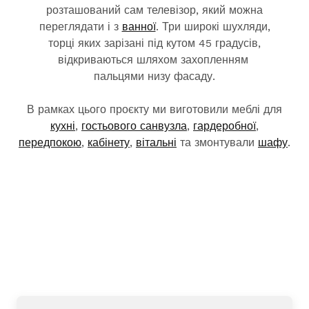
розташований сам телевізор, який можна
переглядати і з
ванної
. Три широкі шухляди,
торці яких зарізані під кутом 45 градусів,
відкриваються шляхом захопленням
пальцями низу фасаду.
В рамках цього проєкту ми виготовили меблі для
кухні
,
гостьового санвузла
,
гардеробної
,
передпокою
,
кабінету
,
вітальні
та змонтували
шафу
.