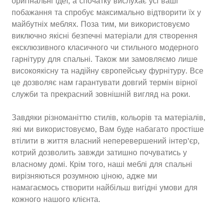
оригінальні ідеї, а спочатку вислухає усі ваші
побажання та спробує максимально відтворити їх у
майбутніх меблях. Поза тим, ми використовуємо
виключно якісні безпечні матеріали для створення
ексклюзивного класичного чи стильного модерного
гарнітуру для спальні. Також ми замовляємо лише
високоякісну та надійну європейську фурнітуру. Все
це дозволяє нам гарантувати довгий термін вірної
служби та прекрасний зовнішній вигляд на роки.
Завдяки різноманіттю стилів, кольорів та матеріалів,
які ми використовуємо, Вам буде набагато простіше
втілити в життя власний неперевершений інтер’єр,
котрий дозволить завжди затишно почуватись у
власному домі. Крім того, наші меблі для спальні
вирізняються розумною ціною, адже ми
намагаємось створити найбільш вигідні умови для
кожного нашого клієнта.