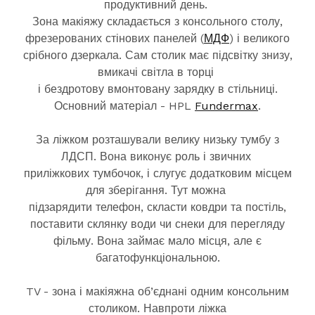
продуктивний день.
Зона макіяжу складається з консольного столу,
фрезерованих стінових панелей (
МДФ
) і великого
срібного дзеркала. Сам столик має підсвітку знизу,
вмикачі світла в торці
і бездротову вмонтовану зарядку в стільниці.
Основний матеріал - HPL
Fundermax
.
За ліжком розташували велику низьку тумбу з
ЛДСП. Вона виконує роль і звичних
приліжкових тумбочок, і слугує додатковим місцем
для зберігання. Тут можна
підзарядити телефон, скласти ковдри та постіль,
поставити склянку води чи снеки для перегляду
фільму. Вона займає мало місця, але є
багатофункціональною.
TV - зона і макіяжна об’єднані одним консольним
столиком. Навпроти ліжка