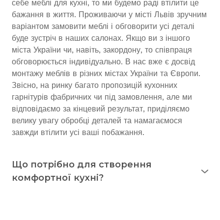
себе меблі для кухні, то ми будемо раді втілити це
бажання в життя. Проживаючи у місті Львів зручним
варіантом замовити меблі і обговорити усі деталі
буде зустріч в наших салонах. Якщо ви з іншого
міста України чи, навіть, закордону, то співпраця
обговорюється індивідуально. В нас вже є досвід
монтажу меблів в різних містах України та Європи.
Звісно, на ринку багато пропозицій кухонних
гарнітурів фабричних чи під замовлення, але ми
відповідаємо за кінцевий результат, приділяємо
велику увагу обробці деталей та намагаємося
завжди втілити усі ваші побажання.
Що потрібно для створення
комфортної кухні?
Досвід засвідчує, що кухнею користуються
впродовж 15 років
і довше. Тому вона повинна
виправдовувати себе у повсякденному