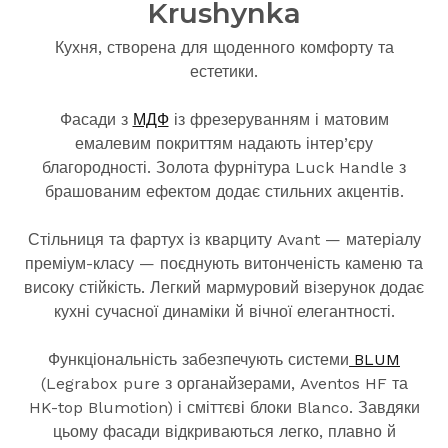
Krushynka
Кухня, створена для щоденного комфорту та
естетики.
Фасади з
МДФ
із фрезеруванням і матовим
емалевим покриттям надають інтер’єру
благородності. Золота фурнітура Luck Handle з
брашованим ефектом додає стильних акцентів.
Стільниця та фартух із кварциту Avant — матеріалу
преміум-класу — поєднують витонченість каменю та
високу стійкість. Легкий мармуровий візерунок додає
кухні сучасної динаміки й вічної елегантності.
Функціональність забезпечують системи
BLUM
(Legrabox pure з органайзерами, Aventos HF та
HK-top Blumotion) і сміттєві блоки Blanco. Завдяки
цьому фасади відкриваються легко, плавно й