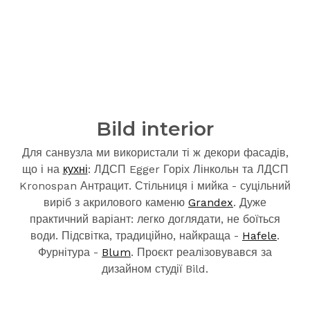
Bild interior
Для санвузла ми використали ті ж декори фасадів,
що і на
кухні
: ЛДСП Egger Горіх Лінкольн та ЛДСП
Kronospan Антрацит. Стільниця і мийка - суцільний
виріб з акрилового каменю
Grandex
. Дуже
практичний варіант: легко доглядати, не боїться
води. Підсвітка, традиційно, найкраща -
Hafele
.
Фурнітура -
Blum
. Проєкт реалізовувався за
дизайном студії Bild.