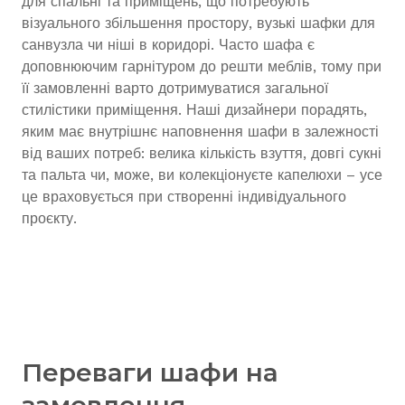
для спальні та приміщень, що потребують
візуального збільшення простору, вузькі шафки для
санвузла чи ніші в коридорі. Часто шафа є
доповнюючим гарнітуром до решти меблів, тому при
її замовленні варто дотримуватися загальної
стилістики приміщення. Наші дизайнери порадять,
яким має внутрішнє наповнення шафи в залежності
від ваших потреб: велика кількість взуття, довгі сукні
та пальта чи, може, ви колекціонуєте капелюхи – усе
це враховується при створенні індивідуального
проєкту.
Переваги шафи на