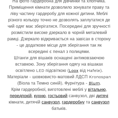
На фото гардеробна для дівчинки та хлопчика.
Приміщення кімнати дозволило зонувати праву та
ліву частину гардеробу для кожної дитини. Меблі
різного кольору точно не дозволять заплутатися де
чий одяг має зберігатися. Посередині для зручності
розмістили високе дзеркало в чорній металевий
рамці. Дзеркало відкривається на завісах в сторону
- це додаткове місце для зберігання так як
всередині є пенал з полицями.
Штанги для вішаків оснащені антиковзаючою
вставкою. Зону зберігання одягу на вішаках
освітлено LED підсвіткою (
Loox
від Hafele).
Матеріали - шовковисто-матовий ЛДСП Kronospan
(Віола та Темно синій). Фурнітура -
Blum
.
Крім гардеробної, виготовлені меблі у
вітальню
,
передпокій
,
кухню
,
гостьовий
санвузол, дві
дитячі
кімнати, дитячій
санвузол
,
гардеробну
та
санвузол
батьків.