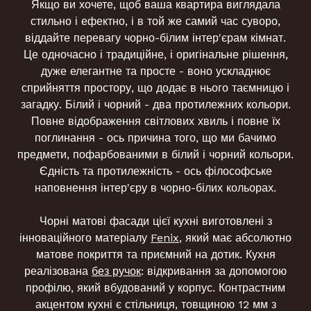
Якщо ви хочете, щоб ваша квартира виглядала
стильно і ефектно, і в той же самий час суворо,
віддайте перевагу чорно-білим інтер'єрам кімнат.
Це одночасно і традиційне, і оригінальне рішення,
дуже елегантне та просте - воно ускладнює
сприйняття простору, що додає в нього таємницю і
загадку. Білий і чорний - два протилежних кольори.
Повне відображення світлових хвиль і повне їх
поглинання - ось причина того, що ми бачимо
предмети, пофарбованими в білий і чорний кольори.
Єдність та протилежність - ось філософське
наповнення інтер'єру в чорно-білих кольорах.
Чорні матові фасади цієї кухні виготовлені з
інноваційного матеріалу
Fenix
, який має абсолютно
матове покриття та приємний на дотик. Кухня
реалізована
без ручок
: відкривання за допомогою
профілю, який вбудований у корпус. Контрастним
акцентом кухні є стільниця, товщиною 12 мм з