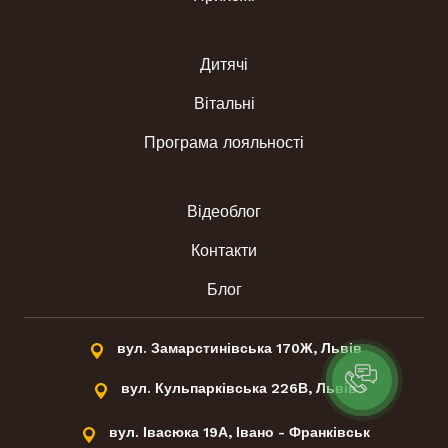
лише у виключних випадках.
Звертайтесь до нас і наші спеціалісти перетворять
Дитячі
вашу кухню на улюблене місце в оселі!
Вітальні
Програма лояльності
Відеоблог
Контакти
Блог
вул. Замарстинівська 170Ж, Львів
вул. Кульпарківська 226В, Львів
вул. Івасюка 19А, Івано - Франківськ