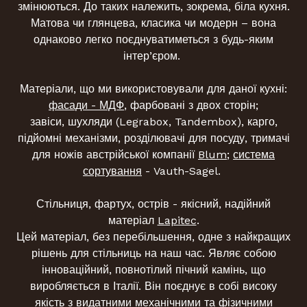
змінюються. До таких належить, зокрема, біла кухня.
Матова чи глянцева, класика чи модерн – вона
однаково легко поєднуватиметься з будь-яким
інтер’єром.
Матеріали, що ми використовували для даної кухні:
фасади - МДФ
, фарбовані з двох сторін;
завіси, шухляди (Legrabox, Tandembox), карго,
підйомні механізми, розділювачі для посуду, тримачі
для ножів австрійської компанії
Blum
;
система
сортування
- Vauth-Sagel.
Стільниця, фартух, острів - якісний, надійний
матеріал
Lapitec
.
Цей матеріал, без перебільшення, одне з найкращих
рішень для стільниць на наш час. Являє собою
інноваційний, повнотілий пічний камінь, що
виробляється в Італії. Він поєднує в собі високу
якість з видатними механічними та фізичними