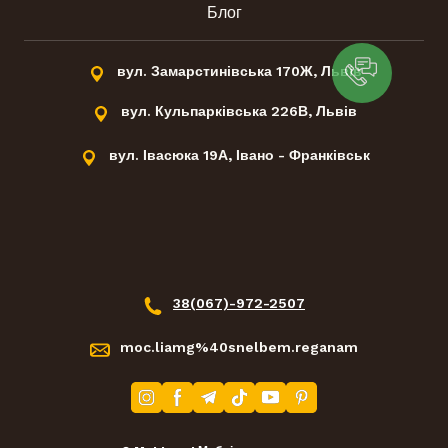
Блог
вул. Замарстинівська 170Ж, Львів
вул. Кульпарківська 226В, Львів
вул. Івасюка 19А, Івано - Франківськ
38(067)-972-2507
moc.liamg%40snelbem.reganam