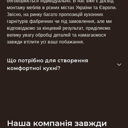
обговорюється індивідуально. В нас вже є досвід
монтажу меблів в різних містах України та Європи.
Звісно, на ринку багато пропозицій кухонних
гарнітурів фабричних чи під замовлення, але ми
відповідаємо за кінцевий результат, приділяємо
велику увагу обробці деталей та намагаємося
завжди втілити усі ваші побажання.
Що потрібно для створення
комфортної кухні?
Досвід засвідчує, що кухнею користуються
впродовж 15 років
і довше. Тому вона повинна
виправдовувати себе у повсякденному
використанні. Кухня має бути не лише красивою, а й
практичною. Добра підготовка перед купівлею
меблів дасть змогу усвідомлено вибрати саме те,
що потрібно. Докладно розуміючи ваші потреби, ми
Наша компанія завжди
зможемо створити кухню, на якій працюватиметься