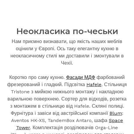
Неокласика по-чеськи
Нам приємно визнавати, що якість наших меблів
оцінили у Європі. Ось таку елегантну кухню в
неокласичному стилі ми доставили і змонтували в
Чехії.
Коротко про саму кухню.
Фасади МДФ
фарбований
фрезерований і гладкий. Підсвітка
Hafele
. Стільниця
Tristone з мийкою нижнього монтажу і накладною
варильною поверхнею. Сортер для відходів, розетка
з монтажем в стільницю від Hafele. Скляні полиці.
Фурнітура і завіси від австрійської компанії
Blum
:
Aventos HK-XS, TandemBox Antaro, шафа
Space
Tower
.️ Комплектація розділювачів Orga-Line