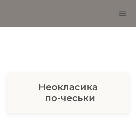
Неокласика
по-чеськи