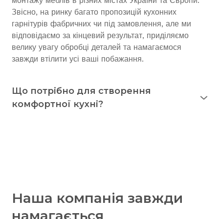
монтажу меблів в різних містах України та Європи.
Звісно, на ринку багато пропозицій кухонних
гарнітурів фабричних чи під замовлення, але ми
відповідаємо за кінцевий результат, приділяємо
велику увагу обробці деталей та намагаємося
завжди втілити усі ваші побажання.
Що потрібно для створення
комфортної кухні?
Досвід засвідчує, що кухнею користуються
впродовж 15 років
і довше. Тому вона повинна
виправдовувати себе у повсякденному
використанні. Кухня має бути не лише красивою, а й
практичною. Добра підготовка перед купівлею
меблів дасть змогу усвідомлено вибрати саме те,
що потрібно. Докладно розуміючи ваші потреби, ми
Наша компанія завжди
зможемо створити кухню, на якій працюватиметься
зручно та із задоволенням.
намагається