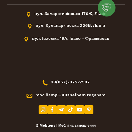
вул. Замарстинівська 170Ж, Львів
вул. Кульпарківська 226В, Львів
вул. Івасюка 19А, Івано - Франківськ
38(067)-972-2507
moc.liamg%40snelbem.reganam
© Meblens | Меблі на замовлення