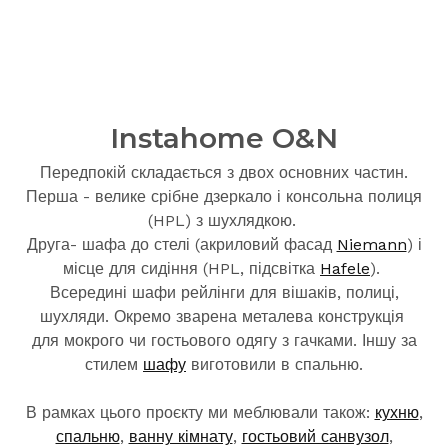
Instahome O&N
Передпокій складається з двох основних частин.
Перша - велике срібне дзеркало і консольна полиця
(HPL) з шухлядкою.
Друга- шафа до стелі (акриловий фасад
Niemann
) і
місце для сидіння (HPL, підсвітка
Hafele
).
Всередині шафи рейлінги для вішаків, полиці,
шухляди. Окремо зварена металева конструкція
для мокрого чи гостьового одягу з гачками. Іншу за
стилем
шафу
виготовили в спальню.
В рамках цього проєкту ми меблювали також:
кухню
,
спальню
,
ванну кімнату
,
гостьовий санвузол
,