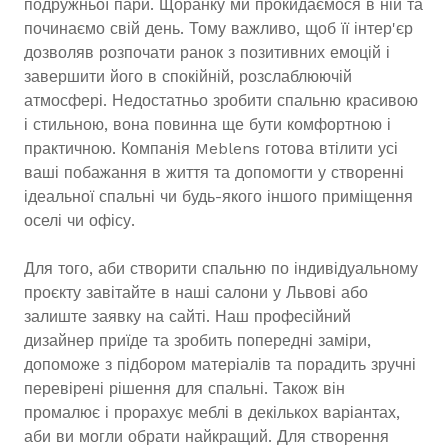
подружньої пари. Щоранку ми прокидаємося в ній та
починаємо свій день. Тому важливо, щоб її інтер'єр
дозволяв розпочати ранок з позитивних емоцій і
завершити його в спокійній, розслаблюючій
атмосфері. Недостатньо зробити спальню красивою
і стильною, вона повинна ще бути комфортною і
практичною. Компанія Meblens готова втілити усі
ваші побажання в життя та допомогти у створенні
ідеальної спальні чи будь-якого іншого приміщення
оселі чи офісу.
Для того, аби створити спальню по індивідуальному
проєкту завітайте в наші салони у Львові або
залиште заявку на сайті. Наш професійний
дизайнер приїде та зробить попередні заміри,
допоможе з підбором матеріалів та порадить зручні
перевірені рішення для спальні. Також він
промалює і прорахує меблі в декількох варіантах,
аби ви могли обрати найкращий. Для створення